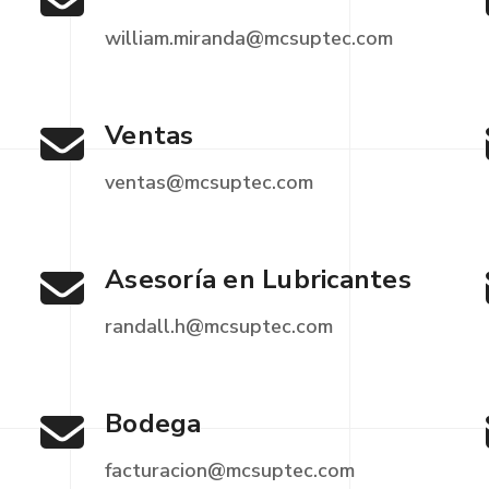
william.miranda@mcsuptec.com
Ventas
ventas@mcsuptec.com
Asesoría en Lubricantes
randall.h@mcsuptec.com
Bodega
facturacion@mcsuptec.com