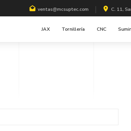
ventas@mcsuptec.com
C. 11, Sa
JAX
Tornillería
CNC
Sumin