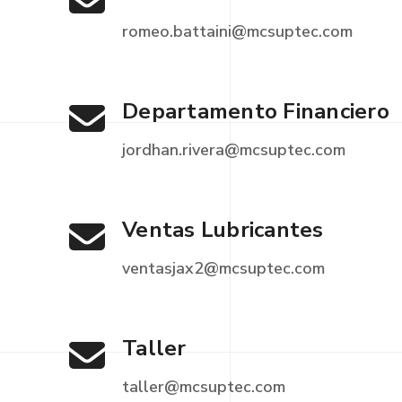
romeo.battaini@mcsuptec.com
Departamento Financiero
jordhan.rivera@mcsuptec.com
Ventas Lubricantes
ventasjax2@mcsuptec.com
Taller
taller@mcsuptec.com